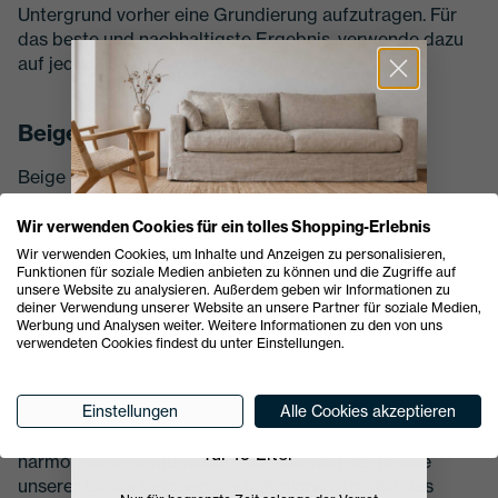
Untergrund vorher eine Grundierung aufzutragen. Für
das beste und nachhaltigste Ergebnis, verwende dazu
auf jeden Fall unseren
Lack Primer
.
Beige auf Kunststoff oder Laminat
Beige Lacke sind ideal, um Kunststoff- oder
Laminatoberflächen ein edles und modernes Aussehen
zu verleihen. Unsere nachhaltigen Farben bieten eine
Wir verwenden Cookies für ein tolles Shopping-Erlebnis
hervorragende Haftung und eine glatte, gleichmäßige
Wir verwenden Cookies, um Inhalte und Anzeigen zu personalisieren,
Funktionen für soziale Medien anbieten zu können und die Zugriffe auf
Oberfläche, perfekt für Möbelstücke oder
unsere Website zu analysieren. Außerdem geben wir Informationen zu
Dekorationen, die einen Hauch von Eleganz ausstrahlen
deiner Verwendung unserer Website an unsere Partner für soziale Medien,
PURE WHITE
sollen.
Werbung und Analysen weiter. Weitere Informationen zu den von uns
verwendeten Cookies findest du unter Einstellungen.
Sonderaktion
Beige auf Holz
Einstellungen
Alle Cookies akzeptieren
99 Euro
nur
74 Euro!
Holz und Beige ergeben zusammen eine klassische und
für 10 Liter
harmonische Kombination. Die warmen Beigetöne
unserer Lacke betonen die natürliche Struktur des