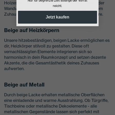
Nur für begrenzte Zeit solange der Vorrat
Holzes auf wundervolle Weise. Ob Möbel, Türen oder
reicht.
Wandverkleidungen – beige Lacke verleihen deinem
Zuhause eine einladende und elegante Atmosphäre.
Jetzt kaufen
Beige auf Heizkörpern
Unsere hitzebeständigen, beigen Lacke ermöglichen es
dir, Heizkörper stilvoll zu gestalten. Diese oft
vernachlässigten Elemente integrieren sich so
harmonisch in dein Raumkonzept und setzen dezente
Akzente, die die Gesamtästhetik deines Zuhauses
aufwerten.
Beige auf Metall
Durch beige Lacke erhalten metallische Oberflächen
eine einladende und warme Ausstrahlung. Ob Türgriffe,
Tischbeine oder metallische Dekoelemente - alle
metallischen Gegenstände lassen sich perfekt mit