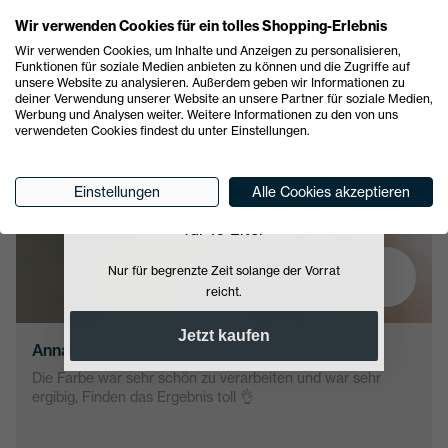
Wir verwenden Cookies für ein tolles Shopping-Erlebnis
5000+ zufriedene Kunden
Wir verwenden Cookies, um Inhalte und Anzeigen zu personalisieren,
Funktionen für soziale Medien anbieten zu können und die Zugriffe auf
unsere Website zu analysieren. Außerdem geben wir Informationen zu
deiner Verwendung unserer Website an unsere Partner für soziale Medien,
PURE WHITE
VERIFIZIERT
Werbung und Analysen weiter. Weitere Informationen zu den von uns
verwendeten Cookies findest du unter Einstellungen.
Sonderaktion
Einstellungen
Alle Cookies akzeptieren
99 Euro
nur
74 Euro!
für 10 Liter
Nur für begrenzte Zeit solange der Vorrat
reicht.
Jetzt kaufen
Anna S.
Die Farbe war sehr schön zu verarbeiten und war sehr
ergibig, Finden das Ergebnis toll 👌