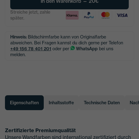
In den Warenkorb —
20€
Streiche jetzt, zahle
später.
Hinweis:
Bildschirmfarbe kann von Originalfarbe
abweichen. Bei Fragen kannst du dich gerne per Telefon
+49 156 78 401 201
oder per
WhatsApp
bei uns
melden.
Eigenschaften
Inhaltsstoffe
Technische Daten
Nach
Zertifizierte Premiumqualität
Unsere Wandfarben sind international zertifiziert durch