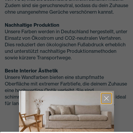
Zudem sind sie geruchsneutral, sodass du dein Zuhause
ohne unangenehme Gerüche verschönern kannst.
Nachhaltige Produktion
Unsere Farben werden in Deutschland hergestellt, unter
Einsatz von Ökostrom und CO2-neutralen Verfahren.
Dies reduziert den ökologischen Fußabdruck erheblich
und unterstützt nachhaltige Produktionsmethoden
sowie kürzere Transportwege.
Beste Interior Ästhetik
Unsere Wandfarben bieten eine stumpfmatte
Oberfläche mit extremer Farbtiefe, die deinem Zuhause
eine hochwertige Optik verleiht. Sie sind
schimmelresistent und fleckenabweisend, was sie ideal
für langlebige und ästhetische Innenräume macht.