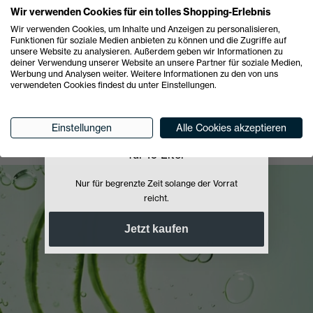
approach to interior design. Because the materials we
Wir verwenden Cookies für ein tolles Shopping-Erlebnis
choose shape not only how spaces look - but how they
Wir verwenden Cookies, um Inhalte und Anzeigen zu personalisieren,
feel."
Funktionen für soziale Medien anbieten zu können und die Zugriffe auf
Bojan Ancevski, Co-Founder Property One
unsere Website zu analysieren. Außerdem geben wir Informationen zu
deiner Verwendung unserer Website an unsere Partner für soziale Medien,
PURE WHITE
Werbung und Analysen weiter. Weitere Informationen zu den von uns
verwendeten Cookies findest du unter Einstellungen.
Sonderaktion
Einstellungen
Alle Cookies akzeptieren
99 Euro
nur
74 Euro!
für 10 Liter
Nur für begrenzte Zeit solange der Vorrat
reicht.
Jetzt kaufen